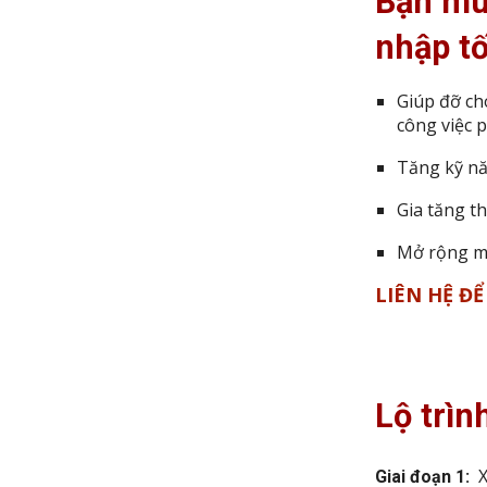
Bạn m
nhập tố
Giúp đỡ ch
công việc 
Tăng kỹ nă
Gia tăng t
Mở rộng m
LIÊN HỆ Đ
Lộ trìn
X
Giai đoạn 1: