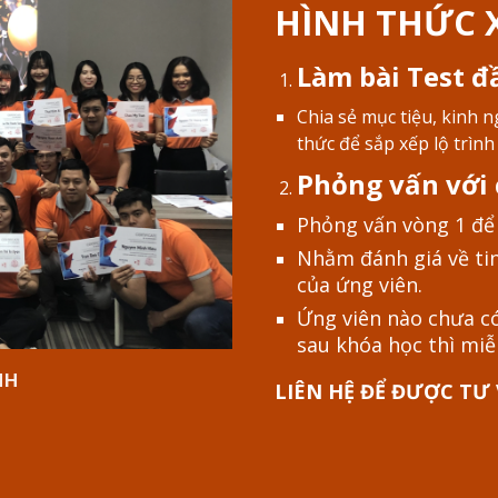
HÌNH THỨC 
Làm bài Test đ
Chia sẻ mục tiệu, kinh 
thức để
sắp xếp
lộ trình
Phỏng vấn với
Phỏng vấn vòng 1 để 
Nhằm đánh giá về tin
của ứng viên.
Ứng
viên nào chưa c
sau khóa học thì mi
NH
LIÊN HỆ ĐỂ ĐƯỢC TƯ