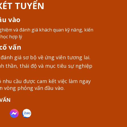
XÉT TUYỂN
ầu vào
nghiệm và đ
ánh giá k
hách quan
kỹ năng, kiến
 học hợp lý
cố vấn
đánh giá sơ bộ về ứng viên tương lai.
h thần, thái độ và mục tiêu sự nghiệp
ó nhu cầu được cam kết việc làm ngay
ễn vòng phỏng vấn đầu vào.
 VẤN