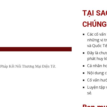
TẠI S
CHÚNG
Các cố vấn
những vị tr
và Quốc Tế
Đây là chư
phát huy k
Cá nhân ho
Nội dung
c
Cố vấn hư
Luyện tập
sẻ.