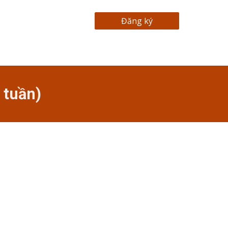
Đăng ký
 tuần)