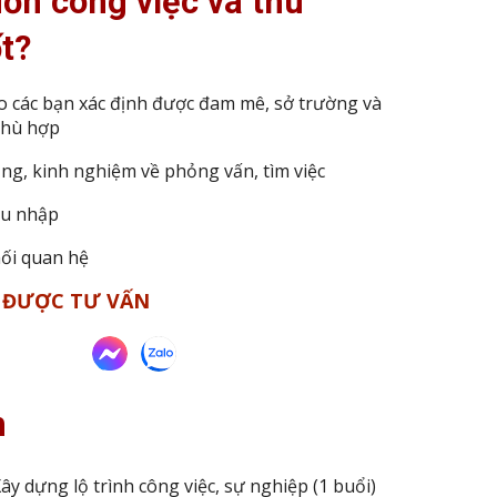
uốn
công việc và thu
t
?
o các bạn
xác định được đam mê, sở trường và
phù hợp
ng, kinh nghiệm về phỏng vấn, tìm việc
hu nhập
ối quan hệ
Ể ĐƯỢC TƯ VẤN
h
ây dựng lộ trình công việc, sự nghiệp (1 buổi)