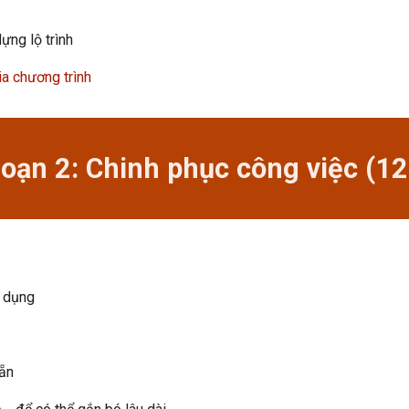
ựng lộ trình
ia chương trình
đoạn
2
:
Chinh phục công việc (12
n dụng
sẵn