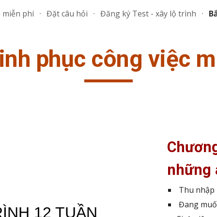
ẻ miễn phí
Đặt câu hỏi
Đăng ký Test - xây lộ trình
B
ip to main content
Skip to navigat
hinh phục công việc 
C
h
ương
những 
Thu nhập h
Đang muốn 