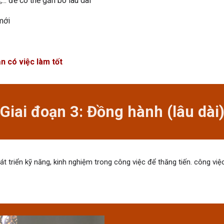
... để có thể gắn bó lâu dài
mới
n có việc làm tốt
Giai đoạn
3
:
Đồng hành (lâu dài
t triển kỹ năng, kinh nghiệm trong công việc để thăng tiến. công việc