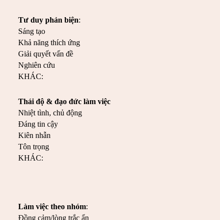
Tư duy phản biện
:
Sáng tạo
K
hả năng thích ứng
Giải quyết vấn đề
Nghiên cứu
KHÁC:
Thái độ
& đạo đức làm việc
N
hiệt tình
, chủ động
Đ
áng tin cậy
Kiên nhẫn
T
ôn trọng
KHÁC:
Làm việc theo nhóm
:
Đồng cảm/lòng trắc ẩn