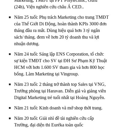
Marketing, TMĐT tại FPT Polytechníc, Guru
(24h), Viện nghiên cứu châu Á CED..
Năm 25 tuổi: Phụ trách Marketing cho trang TMĐT
của Thế Giới Di Động, hoàn thành KPIs 3000 đơn
tháng đầu ra mắt. Dùng hiệu quả hơn 3 tỷ ngân
sách/ tháng. đem về hơn 20 tỷ doanh thu và lợi
nhuận dương.
Năm 24 tuổi: Sáng lập ENS Corporation, tổ chức
sự kiện TMĐT cho SV tại ĐH Sư Phạm Kỹ Thuật
HCM với hơn 1.600 SV tham gia và hơn 800 học
bổng. Làm Marketing tại Vingroup.
Năm 23 tuổi: 2 tháng trở thành top Sales tại VNG,
Trưởng phòng tại Haravan. Diễn giả và giảng viên
Digital Marketing trẻ tuổi nhất tại Hoàng Nguyễn.
Năm 21 tuổi: Kinh doanh và mở shop thời trang.
Năm 20 tuổi: Giải nhì đề tài nghiên cứu cấp
Trường, đại diện thi Euréka toàn quốc